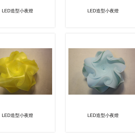
LED造型小夜燈
LED造型小夜燈
LED造型小夜燈
LED造型小夜燈