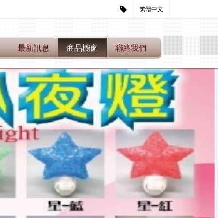
繁體中文
們
最新訊息
商品櫥窗
聯絡我們