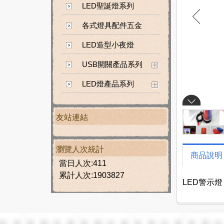
LED聖誕燈系列
各式燈具配件五金
LED造型小夜燈
USB開關產品系列
LED燈產品系列
友站連結
瀏覽人次統計
商品說明
當日人次:411
累計人次:1903827
LED警示燈