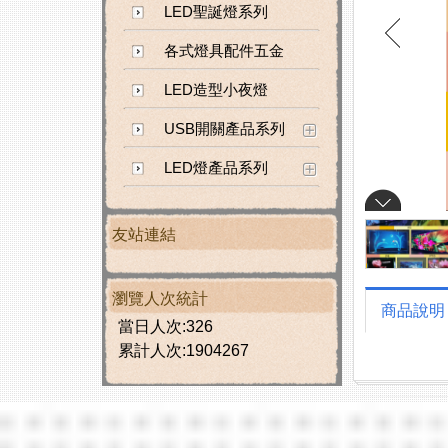
LED聖誕燈系列
各式燈具配件五金
LED造型小夜燈
USB開關產品系列
LED燈產品系列
友站連結
瀏覽人次統計
商品說明
當日人次:326
累計人次:1904267